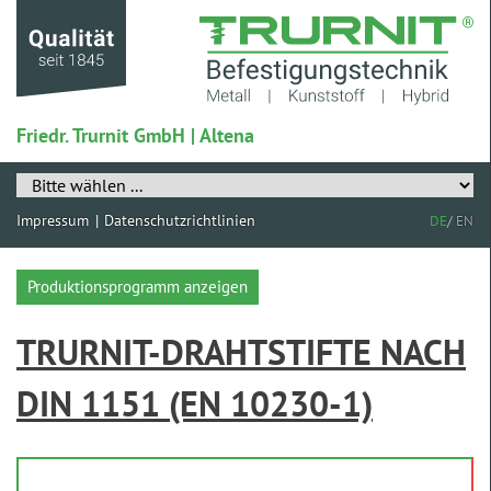
Friedr. Trurnit GmbH | Altena
Navigation
überspringen
Impressum
Datenschutzrichtlinien
DE
/
EN
Navigation
überspringen
Produktionsprogramm anzeigen
TRURNIT-DRAHTSTIFTE NACH
DIN 1151 (EN 10230-1)