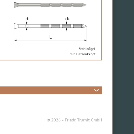
Stahlnägel
mit Tiefsenkkopf
© 2026 • Friedr. Trurnit GmbH