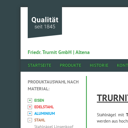
Friedr. Trurnit GmbH | Altena
Navigation
STARTSEITE
PRODUKTE
HISTORIE
KONT
überspringen
TRURNI
EISEN
Navigation
EDELSTAHL
überspringen
ALUMINIUM
Stahlnägel mit
STAHL
werden aus hochw
Stahlnägel Linsenkopf